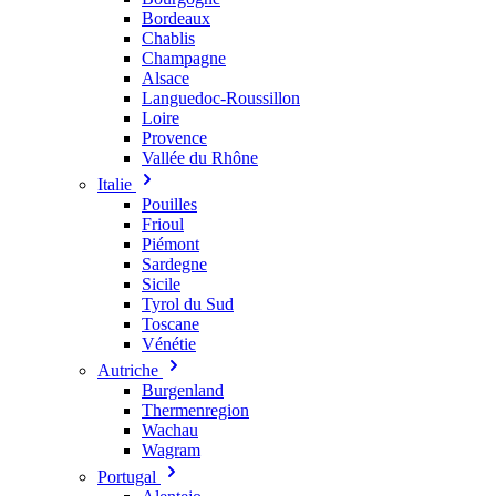
Bordeaux
Chablis
Champagne
Alsace
Languedoc-Roussillon
Loire
Provence
Vallée du Rhône
Italie
Pouilles
Frioul
Piémont
Sardegne
Sicile
Tyrol du Sud
Toscane
Vénétie
Autriche
Burgenland
Thermenregion
Wachau
Wagram
Portugal