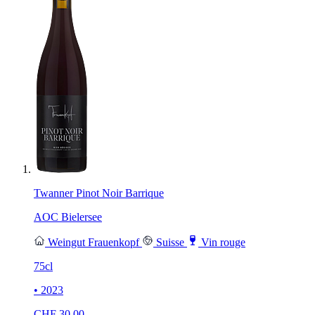
Twanner Pinot Noir Barrique
AOC Bielersee
Weingut Frauenkopf
Suisse
Vin rouge
75cl
• 2023
CHF
30.00