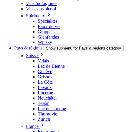
Vins biologiques
Vins sans alcool
Spiritueux
Spécialités
Eaux-de-vie
Grappa
Glenfarclas
Whisky
Pays & régions
Show submenu for Pays & régions category
Suisse
Valais
Lac de Bienne
Genève
Grisons
La Côte
Lavaux
Lucerne
Neuchâtel
Tessin
Lac de Thoune
Thurgovie
Zurich
France
Bourgogne