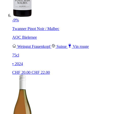
-9%
Twanner Pinot Noir / Malbec
AOC Bielersee
Weingut Frauenkopf
Suisse
Vin rouge
75cl
• 2024
CHF
20.00
CHF
22.00