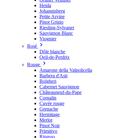
Heida
Johannisberg
Petite Arvine
Pinot Grigio
Riesling-Sylvaner
Sauvignon Blanc
Viognier
Rosé
Dôle blanche
Oeil-de-Perdrix
Rouge
Amarone della Valpolicella
Barbera d'Asti
Bolgheri
Cabernet Sauvignon
Châteauneuf-du-Pape
Cornalin
Cuvée rouge
Grenache
Hermitage
Merlot
Pinot Noir
Primitivo
Ripasso