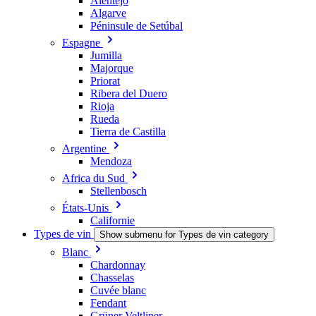
Alentejo
Algarve
Péninsule de Setúbal
Espagne
Jumilla
Majorque
Priorat
Ribera del Duero
Rioja
Rueda
Tierra de Castilla
Argentine
Mendoza
Africa du Sud
Stellenbosch
États-Unis
Californie
Types de vin
Show submenu for Types de vin category
Blanc
Chardonnay
Chasselas
Cuvée blanc
Fendant
Grüner Veltliner