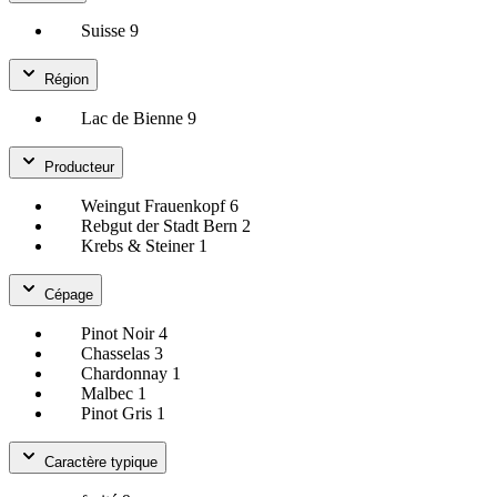
Suisse
9
Région
Lac de Bienne
9
Producteur
Weingut Frauenkopf
6
Rebgut der Stadt Bern
2
Krebs & Steiner
1
Cépage
Pinot Noir
4
Chasselas
3
Chardonnay
1
Malbec
1
Pinot Gris
1
Caractère typique