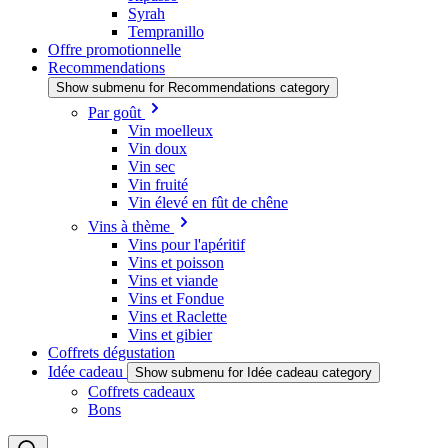
Syrah
Tempranillo
Offre promotionnelle
Recommendations
Show submenu for Recommendations category
Par goût
Vin moelleux
Vin doux
Vin sec
Vin fruité
Vin élevé en fût de chêne
Vins à thème
Vins pour l'apéritif
Vins et poisson
Vins et viande
Vins et Fondue
Vins et Raclette
Vins et gibier
Coffrets dégustation
Idée cadeau
Show submenu for Idée cadeau category
Coffrets cadeaux
Bons