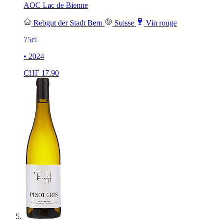
AOC Lac de Bienne
Rebgut der Stadt Bern
Suisse
Vin rouge
75cl
• 2024
CHF
17.90