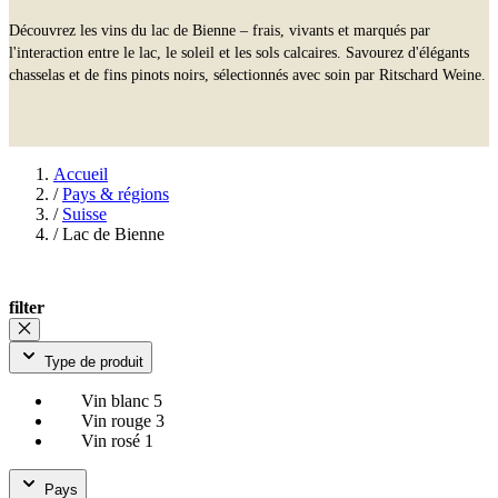
Découvrez les vins du lac de Bienne – frais, vivants et marqués par
l'interaction entre le lac, le soleil et les sols calcaires. Savourez d'élégants
chasselas et de fins pinots noirs, sélectionnés avec soin par Ritschard Weine.
Accueil
/
Pays & régions
/
Suisse
/
Lac de Bienne
filter
Type de produit
Vin blanc
5
Vin rouge
3
Vin rosé
1
Pays