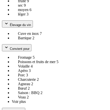
fruité
9
sec
9
moyen
6
léger
3
Élevage du vin
Cuve en inox
7
Barrique
2
Convient pour
Fromage
5
Poissons et fruits de mer
5
Volaille
4
Apéro
3
Porc
3
Charcuterie
2
Agneau
2
Bœuf
2
Saison : BBQ
2
Veau
2
Voir plus