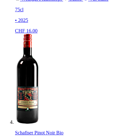
75cl
• 2025
CHF
16.00
Schafiser Pinot Noir Bio