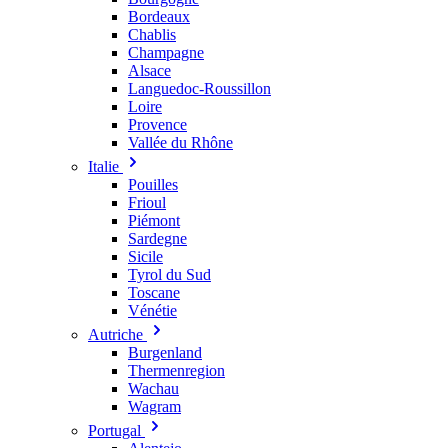
Bordeaux
Chablis
Champagne
Alsace
Languedoc-Roussillon
Loire
Provence
Vallée du Rhône
Italie
Pouilles
Frioul
Piémont
Sardegne
Sicile
Tyrol du Sud
Toscane
Vénétie
Autriche
Burgenland
Thermenregion
Wachau
Wagram
Portugal