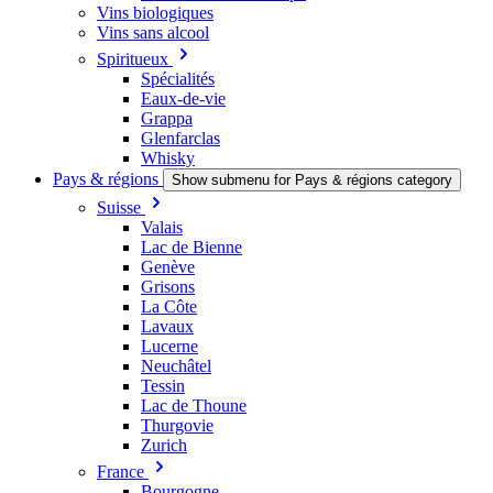
Vins biologiques
Vins sans alcool
Spiritueux
Spécialités
Eaux-de-vie
Grappa
Glenfarclas
Whisky
Pays & régions
Show submenu for Pays & régions category
Suisse
Valais
Lac de Bienne
Genève
Grisons
La Côte
Lavaux
Lucerne
Neuchâtel
Tessin
Lac de Thoune
Thurgovie
Zurich
France
Bourgogne