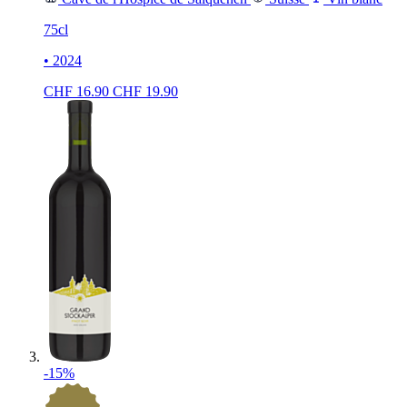
75cl
• 2024
CHF
16.90
CHF
19.90
-15%