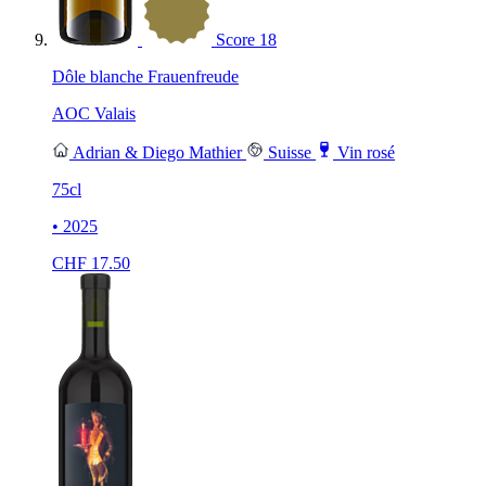
Score
18
Dôle blanche Frauenfreude
AOC Valais
Adrian & Diego Mathier
Suisse
Vin rosé
75cl
• 2025
CHF
17.50