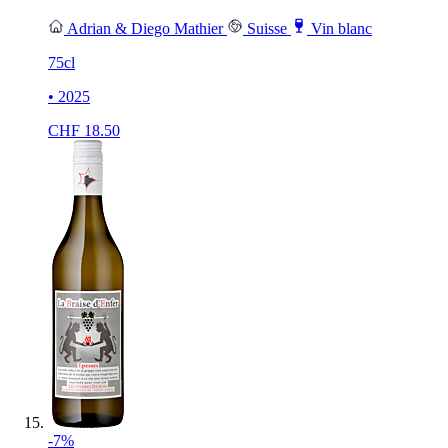
Adrian & Diego Mathier
Suisse
Vin blanc
75cl
• 2025
CHF
18.50
-7%