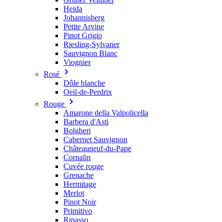
Heida
Johannisberg
Petite Arvine
Pinot Grigio
Riesling-Sylvaner
Sauvignon Blanc
Viognier
Rosé
Dôle blanche
Oeil-de-Perdrix
Rouge
Amarone della Valpolicella
Barbera d'Asti
Bolgheri
Cabernet Sauvignon
Châteauneuf-du-Pape
Cornalin
Cuvée rouge
Grenache
Hermitage
Merlot
Pinot Noir
Primitivo
Ripasso