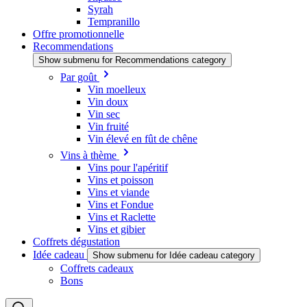
Syrah
Tempranillo
Offre promotionnelle
Recommendations
Show submenu for Recommendations category
Par goût
Vin moelleux
Vin doux
Vin sec
Vin fruité
Vin élevé en fût de chêne
Vins à thème
Vins pour l'apéritif
Vins et poisson
Vins et viande
Vins et Fondue
Vins et Raclette
Vins et gibier
Coffrets dégustation
Idée cadeau
Show submenu for Idée cadeau category
Coffrets cadeaux
Bons