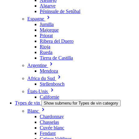
Alentejo
Algarve
Péninsule de Setúbal
Espagne
Jumilla
Majorque
Priorat
Ribera del Duero
Rioja
Rueda
Tierra de Castilla
Argentine
Mendoza
Africa du Sud
Stellenbosch
États-Unis
Californie
Types de vin
Show submenu for Types de vin category
Blanc
Chardonnay
Chasselas
Cuvée blanc
Fendant
Grüner Veltliner