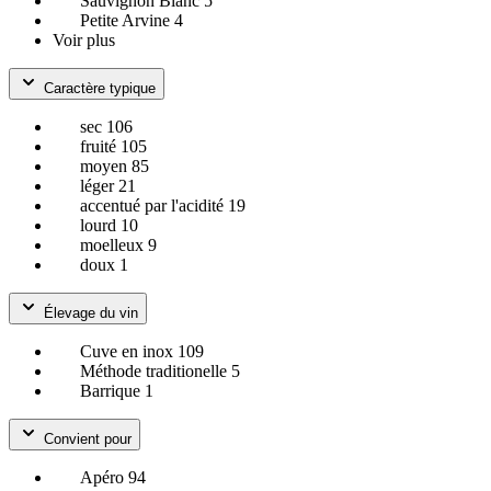
Sauvignon Blanc
5
Petite Arvine
4
Voir plus
Caractère typique
sec
106
fruité
105
moyen
85
léger
21
accentué par l'acidité
19
lourd
10
moelleux
9
doux
1
Élevage du vin
Cuve en inox
109
Méthode traditionelle
5
Barrique
1
Convient pour
Apéro
94