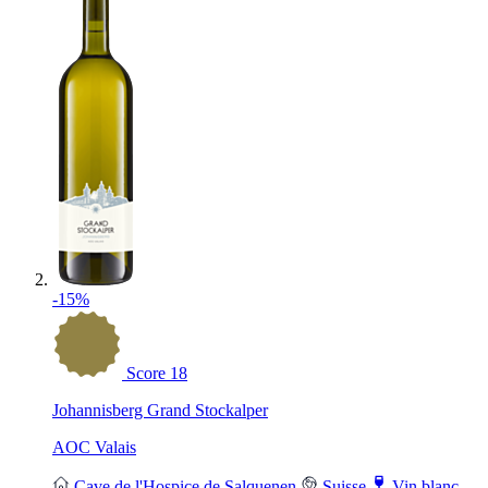
-15%
Score
18
Johannisberg Grand Stockalper
AOC Valais
Cave de l'Hospice de Salquenen
Suisse
Vin blanc