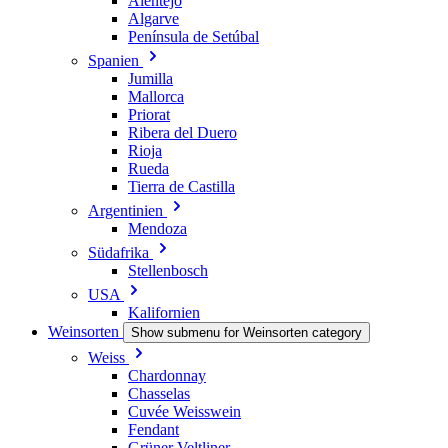
Alentejo
Algarve
Península de Setúbal
Spanien
Jumilla
Mallorca
Priorat
Ribera del Duero
Rioja
Rueda
Tierra de Castilla
Argentinien
Mendoza
Südafrika
Stellenbosch
USA
Kalifornien
Weinsorten
Show submenu for Weinsorten category
Weiss
Chardonnay
Chasselas
Cuvée Weisswein
Fendant
Grüner Veltliner