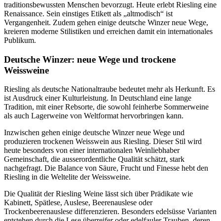
traditionsbewussten Menschen bevorzugt. Heute erlebt Riesling eine
Renaissance. Sein einstiges Etikett als „altmodisch“ ist
Vergangenheit. Zudem gehen einige deutsche Winzer neue Wege,
kreieren moderne Stilistiken und erreichen damit ein internationales
Publikum.
Deutsche Winzer: neue Wege und trockene
Weissweine
Riesling als deutsche Nationaltraube bedeutet mehr als Herkunft. Es
ist Ausdruck einer Kulturleistung. In Deutschland eine lange
Tradition, mit einer Rebsorte, die sowohl feinherbe Sommerweine
als auch Lagerweine von Weltformat hervorbringen kann.
Inzwischen gehen einige deutsche Winzer neue Wege und
produzieren trockenen Weisswein aus Riesling. Dieser Stil wird
heute besonders von einer internationalen Weinliebhaber
Gemeinschaft, die ausserordentliche Qualität schätzt, stark
nachgefragt. Die Balance von Säure, Frucht und Finesse hebt den
Riesling in die Weltelite der Weissweine.
Die Qualität der Riesling Weine lässt sich über Prädikate wie
Kabinett, Spätlese, Auslese, Beerenauslese oder
Trockenbeerenauslese differenzieren. Besonders edelsüsse Varianten
entstehen durch die Lese überreifer oder edelfauler Trauben, deren