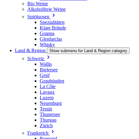
Bio Weine
Alkoholfreie Weine
Spirituosen
Spezialitäten
Klare Brände
Grappa
Glenfarclas
Whisky
Land & Region
Show submenu for Land & Region category
Schweiz
Wallis
Bielersee
Genf
Graubünden
La Côte
Lavaux
Luzern
Neuenburg
Tessin
Thunersee
Thurgau
Zürich
Frankreich
Burgund