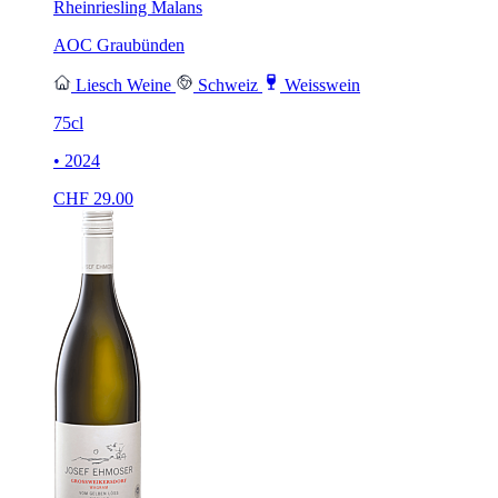
Rheinriesling Malans
AOC Graubünden
Liesch Weine
Schweiz
Weisswein
75cl
• 2024
CHF
29.00