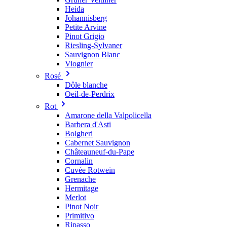
Heida
Johannisberg
Petite Arvine
Pinot Grigio
Riesling-Sylvaner
Sauvignon Blanc
Viognier
Rosé
Dôle blanche
Oeil-de-Perdrix
Rot
Amarone della Valpolicella
Barbera d'Asti
Bolgheri
Cabernet Sauvignon
Châteauneuf-du-Pape
Cornalin
Cuvée Rotwein
Grenache
Hermitage
Merlot
Pinot Noir
Primitivo
Ripasso