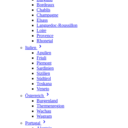
Bordeaux
Chablis
Champagne
Elsass
Languedoc-Roussillon
Loire
Provence
Rhonetal
Italien
Apulien
Friuli
Piemont
Sardinien
Sizilien
Südtirol
Toskana
Veneto
Österreich
Burgenland
Thermenregion
Wachau
Wagram
Portugal