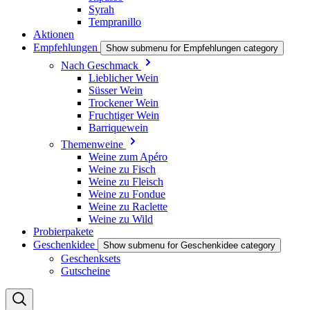
Syrah
Tempranillo
Aktionen
Empfehlungen
Show submenu for Empfehlungen category
Nach Geschmack
Lieblicher Wein
Süsser Wein
Trockener Wein
Fruchtiger Wein
Barriquewein
Themenweine
Weine zum Apéro
Weine zu Fisch
Weine zu Fleisch
Weine zu Fondue
Weine zu Raclette
Weine zu Wild
Probierpakete
Geschenkidee
Show submenu for Geschenkidee category
Geschenksets
Gutscheine