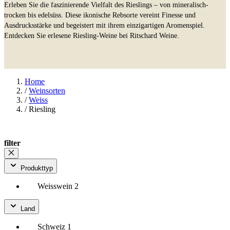
Erleben Sie die faszinierende Vielfalt des Rieslings – von mineralisch-
trocken bis edelsüss. Diese ikonische Rebsorte vereint Finesse und
Ausdrucksstärke und begeistert mit ihrem einzigartigen Aromenspiel.
Entdecken Sie erlesene Riesling-Weine bei Ritschard Weine.
Home
/
Weinsorten
/
Weiss
/
Riesling
filter
Produkttyp
Weisswein
2
Land
Schweiz
1