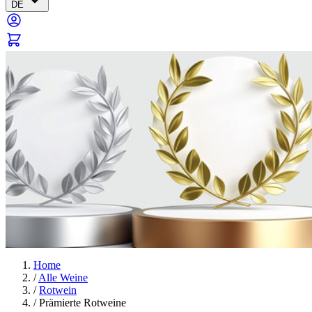
DE
Home
/
Alle Weine
/
Rotwein
/
Prämierte Rotweine