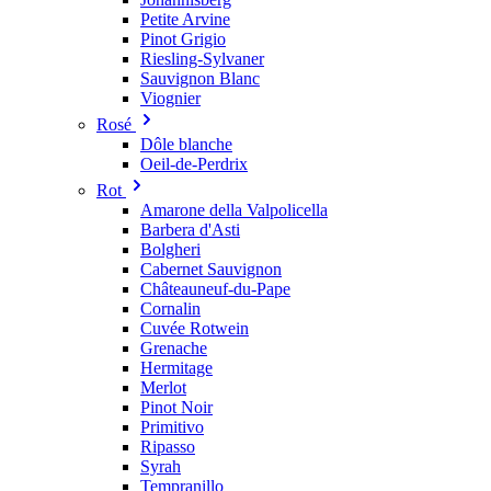
Petite Arvine
Pinot Grigio
Riesling-Sylvaner
Sauvignon Blanc
Viognier
Rosé
Dôle blanche
Oeil-de-Perdrix
Rot
Amarone della Valpolicella
Barbera d'Asti
Bolgheri
Cabernet Sauvignon
Châteauneuf-du-Pape
Cornalin
Cuvée Rotwein
Grenache
Hermitage
Merlot
Pinot Noir
Primitivo
Ripasso
Syrah
Tempranillo