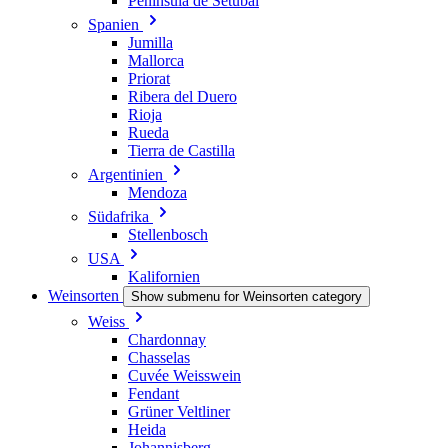
Península de Setúbal
Spanien
Jumilla
Mallorca
Priorat
Ribera del Duero
Rioja
Rueda
Tierra de Castilla
Argentinien
Mendoza
Südafrika
Stellenbosch
USA
Kalifornien
Weinsorten
Show submenu for Weinsorten category
Weiss
Chardonnay
Chasselas
Cuvée Weisswein
Fendant
Grüner Veltliner
Heida
Johannisberg