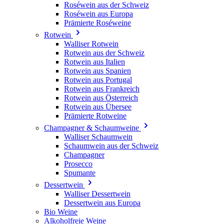
Roséwein aus der Schweiz
Roséwein aus Europa
Prämierte Roséweine
Rotwein
Walliser Rotwein
Rotwein aus der Schweiz
Rotwein aus Italien
Rotwein aus Spanien
Rotwein aus Portugal
Rotwein aus Frankreich
Rotwein aus Österreich
Rotwein aus Übersee
Prämierte Rotweine
Champagner & Schaumweine
Walliser Schaumwein
Schaumwein aus der Schweiz
Champagner
Prosecco
Spumante
Dessertwein
Walliser Dessertwein
Dessertwein aus Europa
Bio Weine
Alkoholfreie Weine