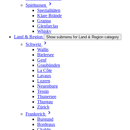
Spirituosen
Spezialitäten
Klare Brände
Grappa
Glenfarclas
Whisky
Land & Region
Show submenu for Land & Region category
Schweiz
Wallis
Bielersee
Genf
Graubünden
La Côte
Lavaux
Luzern
Neuenburg
Tessin
Thunersee
Thurgau
Zürich
Frankreich
Burgund
Bordeaux
Chablis