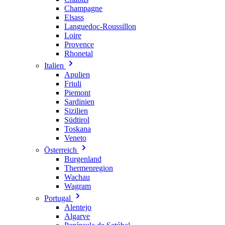
Champagne
Elsass
Languedoc-Roussillon
Loire
Provence
Rhonetal
Italien
Apulien
Friuli
Piemont
Sardinien
Sizilien
Südtirol
Toskana
Veneto
Österreich
Burgenland
Thermenregion
Wachau
Wagram
Portugal
Alentejo
Algarve