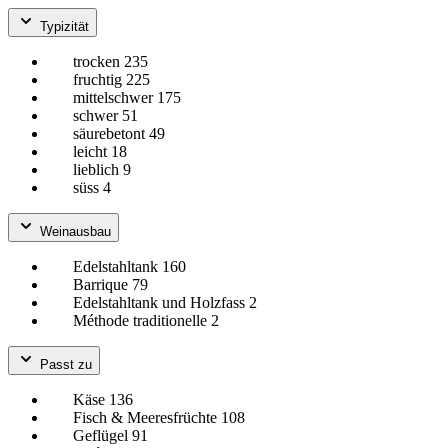
Typizität
trocken
235
fruchtig
225
mittelschwer
175
schwer
51
säurebetont
49
leicht
18
lieblich
9
süss
4
Weinausbau
Edelstahltank
160
Barrique
79
Edelstahltank und Holzfass
2
Méthode traditionelle
2
Passt zu
Käse
136
Fisch & Meeresfrüchte
108
Geflügel
91