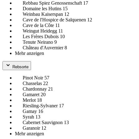
Rebbau Spiez Genossenschaft
17
Domaine les Hutins
15
Weinbau Kaiserspan
12
Cave de l'Hospice de Salquenen
12
Cave de la Côte
11
Weingut Heidegg
11
Les Frères Dubois
10
Tenute Neirano
9
Château d'Auvernier
8
Mehr anzeigen
Rebsorte
Pinot Noir
57
Chasselas
22
Chardonnay
21
Gamaret
20
Merlot
18
Riesling-Sylvaner
17
Gamay
16
Syrah
13
Cabernet Sauvignon
13
Garanoir
12
Mehr anzeigen