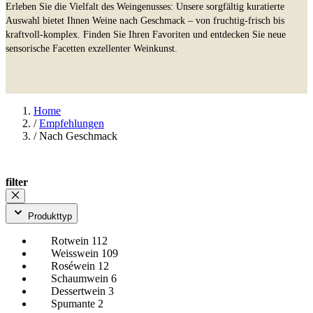
Erleben Sie die Vielfalt des Weingenusses: Unsere sorgfältig kuratierte
Auswahl bietet Ihnen Weine nach Geschmack – von fruchtig-frisch bis
kraftvoll-komplex. Finden Sie Ihren Favoriten und entdecken Sie neue
sensorische Facetten exzellenter Weinkunst.
Home
/
Empfehlungen
/
Nach Geschmack
filter
Produkttyp
Rotwein
112
Weisswein
109
Roséwein
12
Schaumwein
6
Dessertwein
3
Spumante
2