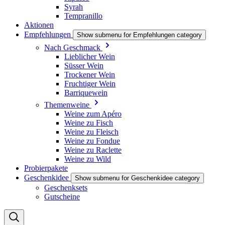
Syrah
Tempranillo
Aktionen
Empfehlungen
Show submenu for Empfehlungen category
Nach Geschmack
Lieblicher Wein
Süsser Wein
Trockener Wein
Fruchtiger Wein
Barriquewein
Themenweine
Weine zum Apéro
Weine zu Fisch
Weine zu Fleisch
Weine zu Fondue
Weine zu Raclette
Weine zu Wild
Probierpakete
Geschenkidee
Show submenu for Geschenkidee category
Geschenksets
Gutscheine