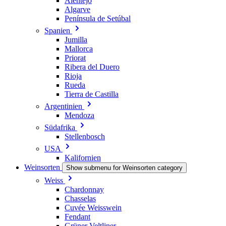
Alentejo
Algarve
Península de Setúbal
Spanien
Jumilla
Mallorca
Priorat
Ribera del Duero
Rioja
Rueda
Tierra de Castilla
Argentinien
Mendoza
Südafrika
Stellenbosch
USA
Kalifornien
Weinsorten
Show submenu for Weinsorten category
Weiss
Chardonnay
Chasselas
Cuvée Weisswein
Fendant
Grüner Veltliner