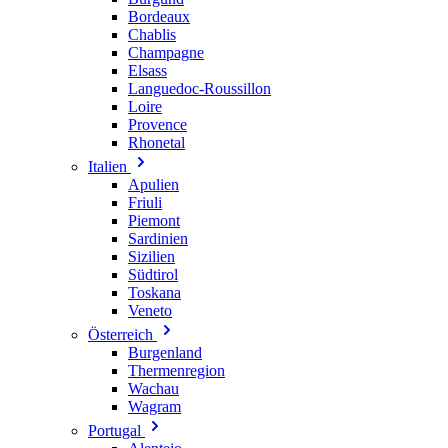
Bordeaux
Chablis
Champagne
Elsass
Languedoc-Roussillon
Loire
Provence
Rhonetal
Italien
Apulien
Friuli
Piemont
Sardinien
Sizilien
Südtirol
Toskana
Veneto
Österreich
Burgenland
Thermenregion
Wachau
Wagram
Portugal