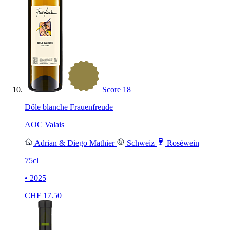
Score
18
Dôle blanche Frauenfreude
AOC Valais
Adrian & Diego Mathier
Schweiz
Roséwein
75cl
• 2025
CHF
17.50