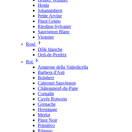
Heida
Johannisberg
Petite Arvine
Pinot Grigio
Riesling-Sylvaner
Sauvignon Blanc
Viognier
Rosé
Dôle blanche
Oeil-de-Perdrix
Rot
Amarone della Valpolicella
Barbera d'Asti
Bolgheri
Cabernet Sauvignon
Châteauneuf-du-Pape
Cornalin
Cuvée Rotwein
Grenache
Hermitage
Merlot
Pinot Noir
Primitivo
Ripasso