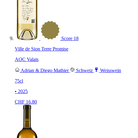
Score
18
Ville de Sion Terre Promise
AOC Valais
Adrian & Diego Mathier
Schweiz
Weisswein
75cl
• 2025
CHF
16.80