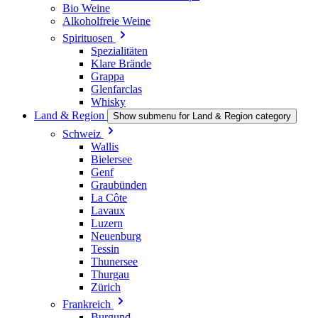
Bio Weine
Alkoholfreie Weine
Spirituosen
Spezialitäten
Klare Brände
Grappa
Glenfarclas
Whisky
Land & Region
Show submenu for Land & Region category
Schweiz
Wallis
Bielersee
Genf
Graubünden
La Côte
Lavaux
Luzern
Neuenburg
Tessin
Thunersee
Thurgau
Zürich
Frankreich
Burgund