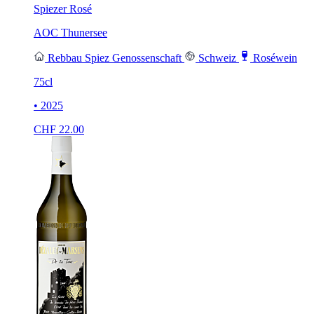
Spiezer Rosé
AOC Thunersee
Rebbau Spiez Genossenschaft
Schweiz
Roséwein
75cl
• 2025
CHF
22.00