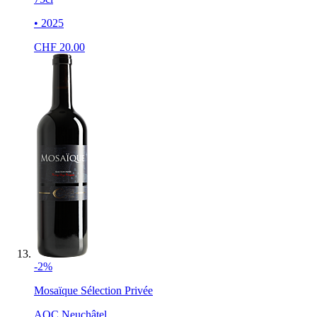
• 2025
CHF
20.00
-2%
Mosaïque Sélection Privée
AOC Neuchâtel