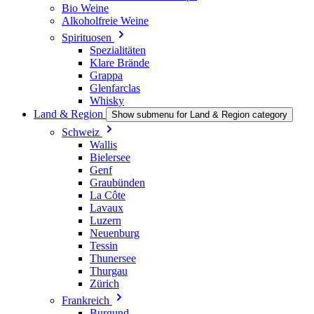
Bio Weine
Alkoholfreie Weine
Spirituosen
Spezialitäten
Klare Brände
Grappa
Glenfarclas
Whisky
Land & Region
Show submenu for Land & Region category
Schweiz
Wallis
Bielersee
Genf
Graubünden
La Côte
Lavaux
Luzern
Neuenburg
Tessin
Thunersee
Thurgau
Zürich
Frankreich
Burgund