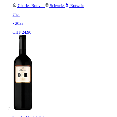
Charles Bonvin
Schweiz
Rotwein
75cl
• 2022
CHF
24.90