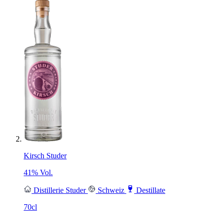
Kirsch Studer
41% Vol.
Distillerie Studer
Schweiz
Destillate
70cl