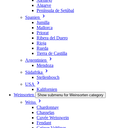
Alentejo
Algarve
Península de Setúbal
Spanien
Jumilla
Mallorca
Priorat
Ribera del Duero
Rioja
Rueda
Tierra de Castilla
Argentinien
Mendoza
Südafrika
Stellenbosch
USA
Kalifornien
Weinsorten
Show submenu for Weinsorten category
Weiss
Chardonnay
Chasselas
Cuvée Weisswein
Fendant
Grüner Veltliner