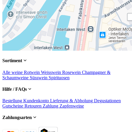
Sortiment
Alle weine
Rotwein
Weisswein
Rosewein
Champagner &
Schaumweine
Süsswein
Spirituosen
Hilfe / FAQs
Bestellung
Kundenkonto
Lieferung & Abholung
Degustationen
Gutscheine
Retouren
Zahlung
Zapfenweine
Zahlungsarten