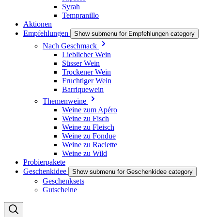
Syrah
Tempranillo
Aktionen
Empfehlungen
Show submenu for Empfehlungen category
Nach Geschmack
Lieblicher Wein
Süsser Wein
Trockener Wein
Fruchtiger Wein
Barriquewein
Themenweine
Weine zum Apéro
Weine zu Fisch
Weine zu Fleisch
Weine zu Fondue
Weine zu Raclette
Weine zu Wild
Probierpakete
Geschenkidee
Show submenu for Geschenkidee category
Geschenksets
Gutscheine