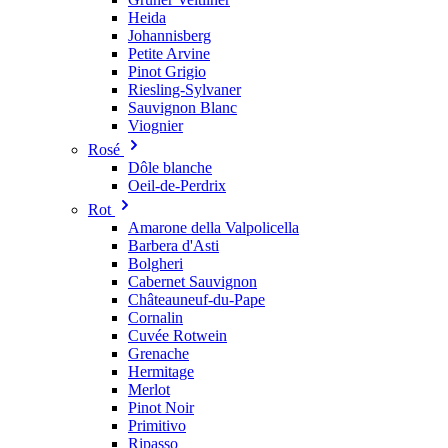
Heida
Johannisberg
Petite Arvine
Pinot Grigio
Riesling-Sylvaner
Sauvignon Blanc
Viognier
Rosé
Dôle blanche
Oeil-de-Perdrix
Rot
Amarone della Valpolicella
Barbera d'Asti
Bolgheri
Cabernet Sauvignon
Châteauneuf-du-Pape
Cornalin
Cuvée Rotwein
Grenache
Hermitage
Merlot
Pinot Noir
Primitivo
Ripasso