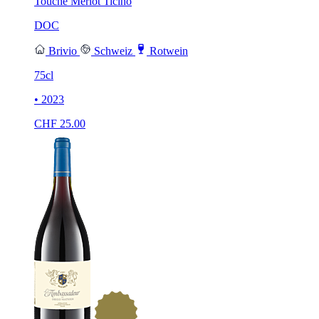
Touché Merlot Ticino
DOC
Brivio
Schweiz
Rotwein
75cl
• 2023
CHF
25.00