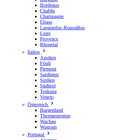
Bordeaux
Chablis
Champagne
Elsass
Languedoc-Roussillon
Loire
Provence
Rhonetal
Italien
Apulien
Friuli
Piemont
Sardinien
Sizilien
Südtirol
Toskana
Veneto
Österreich
Burgenland
Thermenregion
Wachau
Wagram
Portugal