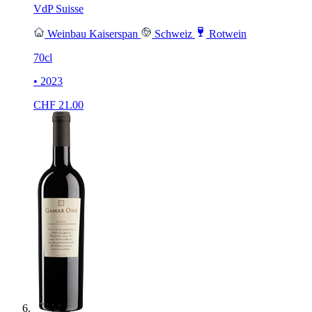
VdP Suisse
Weinbau Kaiserspan
Schweiz
Rotwein
70cl
• 2023
CHF
21.00