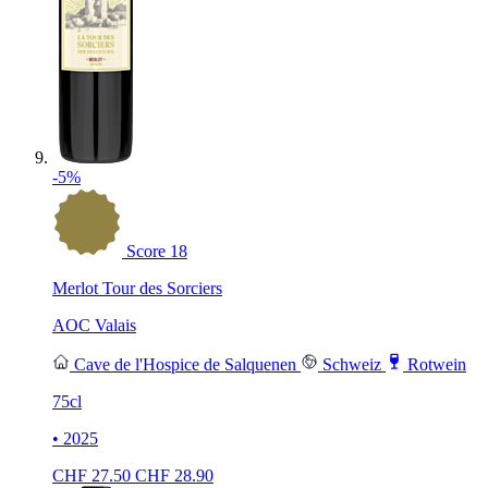
-5%
Score
18
Merlot Tour des Sorciers
AOC Valais
Cave de l'Hospice de Salquenen
Schweiz
Rotwein
75cl
• 2025
CHF
27.50
CHF
28.90