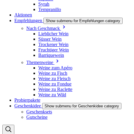
Syrah
Tempranillo
Aktionen
Empfehlungen
Show submenu for Empfehlungen category
Nach Geschmack
Lieblicher Wein
Süsser Wein
Trockener Wein
Fruchtiger Wein
Barriquewein
Themenweine
Weine zum Apéro
Weine zu Fisch
Weine zu Fleisch
Weine zu Fondue
Weine zu Raclette
Weine zu Wild
Probierpakete
Geschenkidee
Show submenu for Geschenkidee category
Geschenksets
Gutscheine