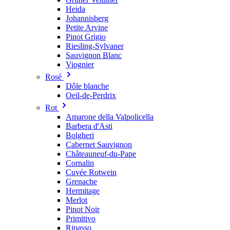
Heida
Johannisberg
Petite Arvine
Pinot Grigio
Riesling-Sylvaner
Sauvignon Blanc
Viognier
Rosé
Dôle blanche
Oeil-de-Perdrix
Rot
Amarone della Valpolicella
Barbera d'Asti
Bolgheri
Cabernet Sauvignon
Châteauneuf-du-Pape
Cornalin
Cuvée Rotwein
Grenache
Hermitage
Merlot
Pinot Noir
Primitivo
Ripasso