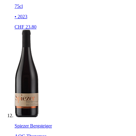
75cl
• 2023
CHF
23.80
Spiezer Bergsteiger