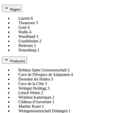
Region
Luzern
6
Thunersee
5
Genf
4
Wallis
4
Waadtland
3
Graubünden
2
Bielersee
1
Neuenburg
1
Produzent
Rebbau Spiez Genossenschaft
5
Cave de l'Hospice de Salquenen
4
Domaine les Hutins
3
Cave de la Côte
3
Weingut Heidegg
3
Liesch Weine
2
Weinbau Kaiserspan
2
Château d'Auvernier
1
Martine Roset
1
Weingenossenschaft Döttingen
1