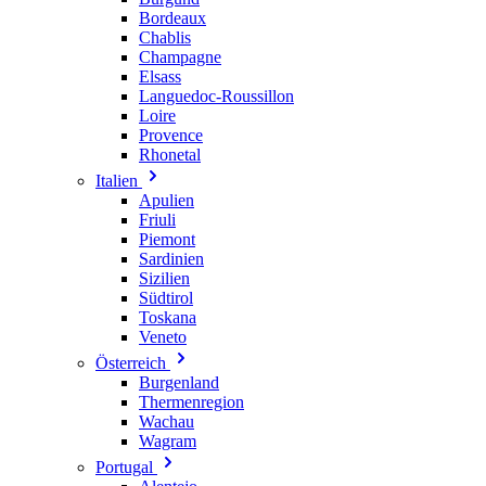
Bordeaux
Chablis
Champagne
Elsass
Languedoc-Roussillon
Loire
Provence
Rhonetal
Italien
Apulien
Friuli
Piemont
Sardinien
Sizilien
Südtirol
Toskana
Veneto
Österreich
Burgenland
Thermenregion
Wachau
Wagram
Portugal