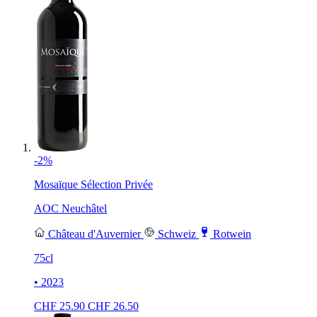
-2%
Mosaïque Sélection Privée
AOC Neuchâtel
Château d'Auvernier
Schweiz
Rotwein
75cl
• 2023
CHF
25.90
CHF
26.50