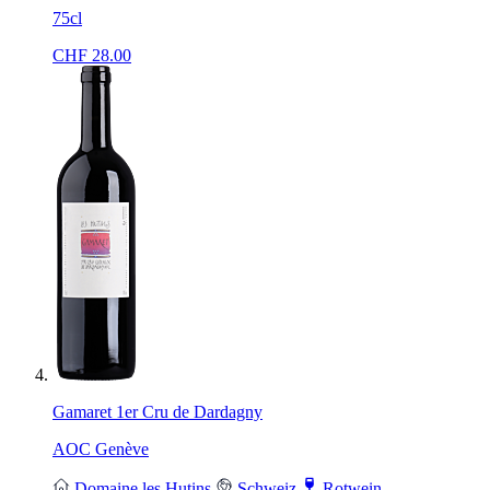
75cl
CHF
28.00
Gamaret 1er Cru de Dardagny
AOC Genève
Domaine les Hutins
Schweiz
Rotwein