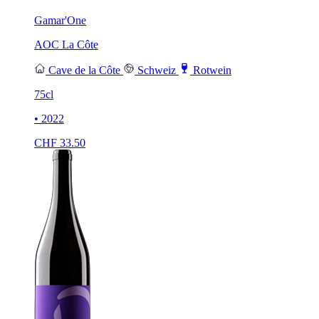
Gamar'One
AOC La Côte
Cave de la Côte
Schweiz
Rotwein
75cl
• 2022
CHF
33.50