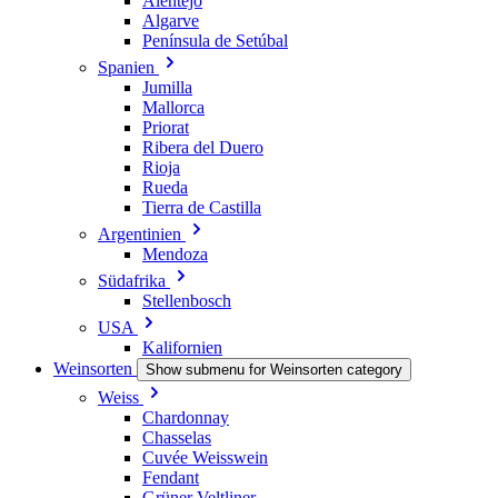
Alentejo
Algarve
Península de Setúbal
Spanien
Jumilla
Mallorca
Priorat
Ribera del Duero
Rioja
Rueda
Tierra de Castilla
Argentinien
Mendoza
Südafrika
Stellenbosch
USA
Kalifornien
Weinsorten
Show submenu for Weinsorten category
Weiss
Chardonnay
Chasselas
Cuvée Weisswein
Fendant
Grüner Veltliner