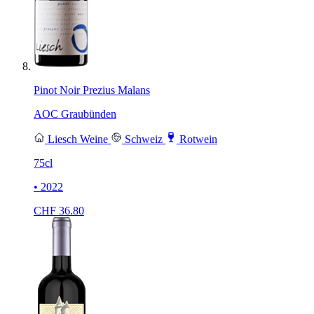
Pinot Noir Prezius Malans
AOC Graubünden
Liesch Weine
Schweiz
Rotwein
75cl
• 2022
CHF
36.80