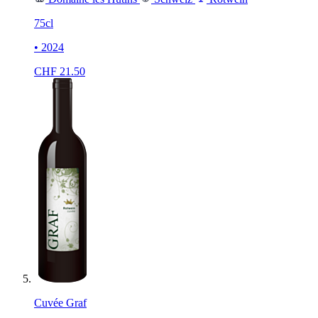
75cl
• 2024
CHF
21.50
Cuvée Graf