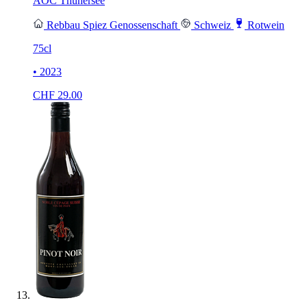
AOC Thunersee
Rebbau Spiez Genossenschaft
Schweiz
Rotwein
75cl
• 2023
CHF
29.00