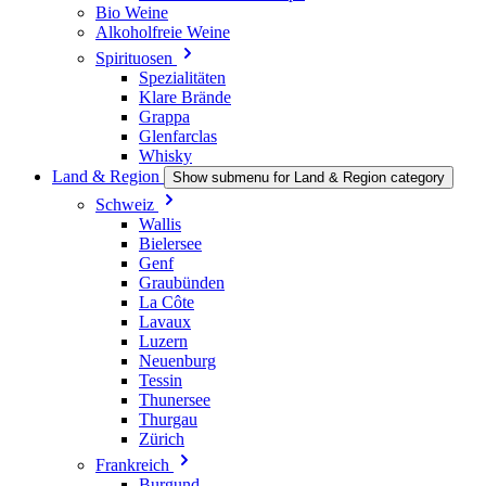
Bio Weine
Alkoholfreie Weine
Spirituosen
Spezialitäten
Klare Brände
Grappa
Glenfarclas
Whisky
Land & Region
Show submenu for Land & Region category
Schweiz
Wallis
Bielersee
Genf
Graubünden
La Côte
Lavaux
Luzern
Neuenburg
Tessin
Thunersee
Thurgau
Zürich
Frankreich
Burgund