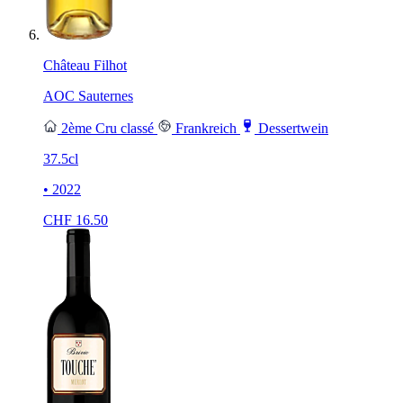
Château Filhot
AOC Sauternes
2ème Cru classé
Frankreich
Dessertwein
37.5cl
• 2022
CHF
16.50