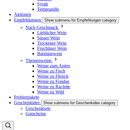
Syrah
Tempranillo
Aktionen
Empfehlungen
Show submenu for Empfehlungen category
Nach Geschmack
Lieblicher Wein
Süsser Wein
Trockener Wein
Fruchtiger Wein
Barriquewein
Themenweine
Weine zum Apéro
Weine zu Fisch
Weine zu Fleisch
Weine zu Fondue
Weine zu Raclette
Weine zu Wild
Probierpakete
Geschenkidee
Show submenu for Geschenkidee category
Geschenksets
Gutscheine