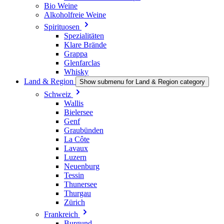
Bio Weine
Alkoholfreie Weine
Spirituosen
Spezialitäten
Klare Brände
Grappa
Glenfarclas
Whisky
Land & Region
Show submenu for Land & Region category
Schweiz
Wallis
Bielersee
Genf
Graubünden
La Côte
Lavaux
Luzern
Neuenburg
Tessin
Thunersee
Thurgau
Zürich
Frankreich
Burgund