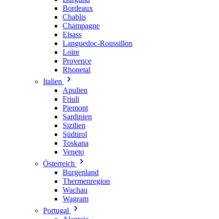
Bordeaux
Chablis
Champagne
Elsass
Languedoc-Roussillon
Loire
Provence
Rhonetal
Italien
Apulien
Friuli
Piemont
Sardinien
Sizilien
Südtirol
Toskana
Veneto
Österreich
Burgenland
Thermenregion
Wachau
Wagram
Portugal