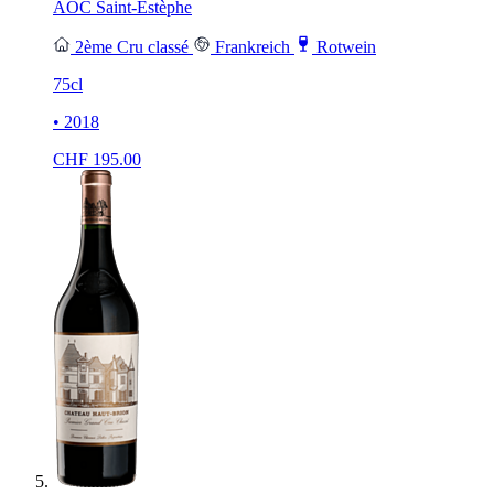
AOC Saint-Estèphe
2ème Cru classé
Frankreich
Rotwein
75cl
• 2018
CHF
195.00