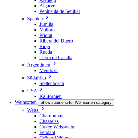
Alentejo
Algarve
Península de Setúbal
Spanien
Jumilla
Mallorca
Priorat
Ribera del Duero
Rioja
Rueda
Tierra de Castilla
Argentinien
Mendoza
Südafrika
Stellenbosch
USA
Kalifornien
Weinsorten
Show submenu for Weinsorten category
Weiss
Chardonnay
Chasselas
Cuvée Weisswein
Fendant
Grüner Veltliner