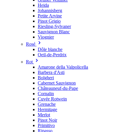
Heida
Johannisberg
Petite Arvine
Pinot Grigio
Riesling-Sylvaner
Sauvignon Blanc
Viognier
Rosé
Dôle blanche
Oeil-de-Perdrix
Rot
Amarone della Valpolicella
Barbera d'Asti
Bolgheri
Cabernet Sauvignon
Châteauneuf-du-Pape
Cornalin
Cuvée Rotwein
Grenache
Hermitage
Merlot
Pinot Noir
Primitivo
Ripasso