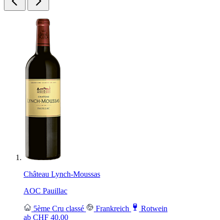
Château Lynch-Moussas
AOC Pauillac
5ème Cru classé
Frankreich
Rotwein
ab CHF
40.00