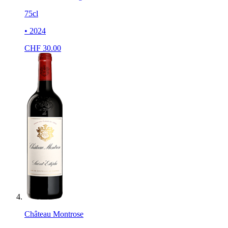
75cl
• 2024
CHF
30.00
Château Montrose