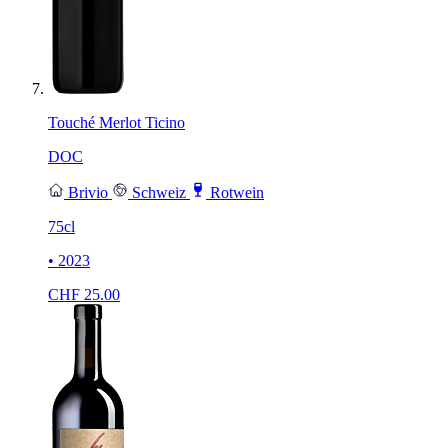
Touché Merlot Ticino
DOC
Brivio
Schweiz
Rotwein
75cl
• 2023
CHF
25.00