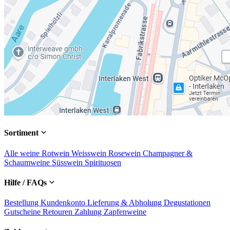
Sortiment
Alle weine
Rotwein
Weisswein
Rosewein
Champagner &
Schaumweine
Süsswein
Spirituosen
Hilfe / FAQs
Bestellung
Kundenkonto
Lieferung & Abholung
Degustationen
Gutscheine
Retouren
Zahlung
Zapfenweine