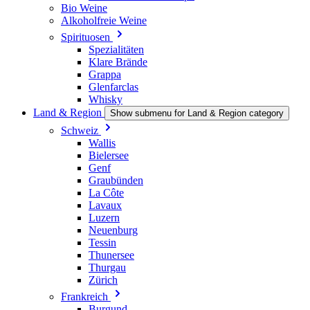
Bio Weine
Alkoholfreie Weine
Spirituosen
Spezialitäten
Klare Brände
Grappa
Glenfarclas
Whisky
Land & Region
Show submenu for Land & Region category
Schweiz
Wallis
Bielersee
Genf
Graubünden
La Côte
Lavaux
Luzern
Neuenburg
Tessin
Thunersee
Thurgau
Zürich
Frankreich
Burgund