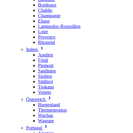
Bordeaux
Chablis
Champagne
Elsass
Languedoc-Roussillon
Loire
Provence
Rhonetal
Italien
Apulien
Friuli
Piemont
Sardinien
Sizilien
Südtirol
Toskana
Veneto
Österreich
Burgenland
Thermenregion
Wachau
Wagram
Portugal