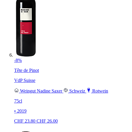
-8%
Tête de Pinot
VdP Suisse
Weingut Nadine Saxer
Schweiz
Rotwein
75cl
• 2019
CHF
23.80
CHF
26.00