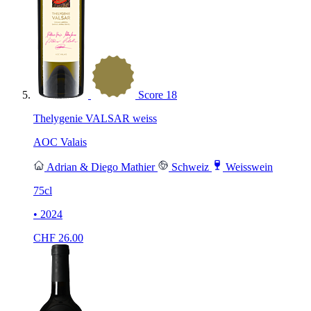
Score
18
Thelygenie VALSAR weiss
AOC Valais
Adrian & Diego Mathier
Schweiz
Weisswein
75cl
• 2024
CHF
26.00