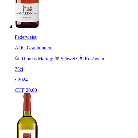
Federweiss
AOC Graubünden
Thomas Marugg
Schweiz
Roséwein
75cl
• 2024
CHF
20.00