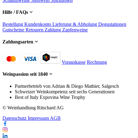
Schaumweine
Süsswein
Spirituosen
Hilfe / FAQs
Bestellung
Kundenkonto
Lieferung & Abholung
Degustationen
Gutscheine
Retouren
Zahlung
Zapfenweine
Zahlungsarten
Vorauskasse
Rechnung
Weinpassion seit 1840
Partnerbetrieb von Adrian & Diego Mathier, Salgesch
Schweizer Weinkompetenz seit sechs Generationen
Best of Italy Expovina Wine Trophy
© Weinhandlung Ritschard AG
Datenschutz
Impressum
AGB