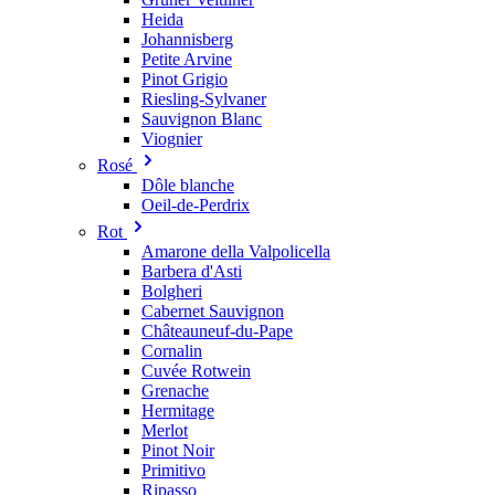
Heida
Johannisberg
Petite Arvine
Pinot Grigio
Riesling-Sylvaner
Sauvignon Blanc
Viognier
Rosé
Dôle blanche
Oeil-de-Perdrix
Rot
Amarone della Valpolicella
Barbera d'Asti
Bolgheri
Cabernet Sauvignon
Châteauneuf-du-Pape
Cornalin
Cuvée Rotwein
Grenache
Hermitage
Merlot
Pinot Noir
Primitivo
Ripasso