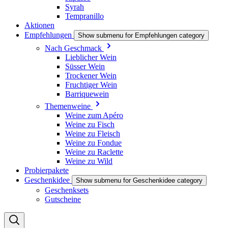
Syrah
Tempranillo
Aktionen
Empfehlungen
Show submenu for Empfehlungen category
Nach Geschmack
Lieblicher Wein
Süsser Wein
Trockener Wein
Fruchtiger Wein
Barriquewein
Themenweine
Weine zum Apéro
Weine zu Fisch
Weine zu Fleisch
Weine zu Fondue
Weine zu Raclette
Weine zu Wild
Probierpakete
Geschenkidee
Show submenu for Geschenkidee category
Geschenksets
Gutscheine