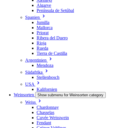
Alentejo
Algarve
Península de Setúbal
Spanien
Jumilla
Mallorca
Priorat
Ribera del Duero
Rioja
Rueda
Tierra de Castilla
Argentinien
Mendoza
Südafrika
Stellenbosch
USA
Kalifornien
Weinsorten
Show submenu for Weinsorten category
Weiss
Chardonnay
Chasselas
Cuvée Weisswein
Fendant
Grüner Veltliner